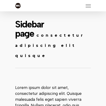
Skip
Menu
to
main
content
Sidebar
page
consectetur
adipiscing elit
quisque
Lorem ipsum dolor sit amet,
consectetur adipiscing elit. Quisque
malesuada felis eget sapien viverra
fringilla. Nullam placerat, odio quis