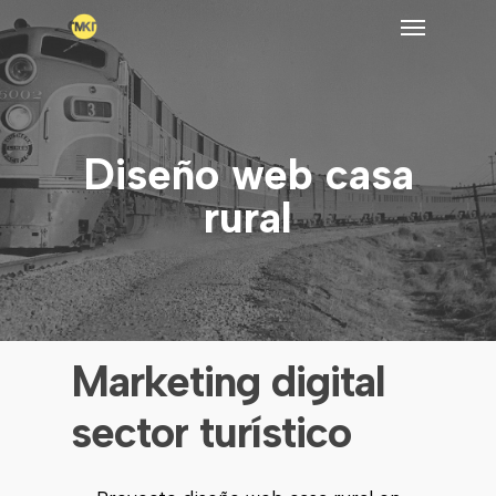
Skip
Menu
to
main
content
Diseño web casa
rural
Marketing
digital
sector
turístico